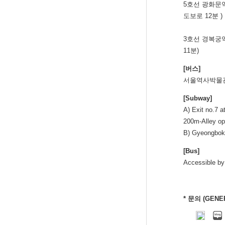
5호선 광화문역
도보로 12분 )
3호선 경복궁
11분)
[버스]
서울역사박물관
[Subway]
A) Exit no.7 
200m-Alley op
B) Gyeongbok P
[Bus]
Accessible by 
* 문의 (GENER