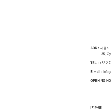
ADD :
서울시 종
35, Gyeongh
TEL :
+82-2-7
E-mail :
info
OPENING HO
[지하철]